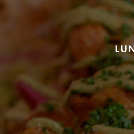
LU
MERE G